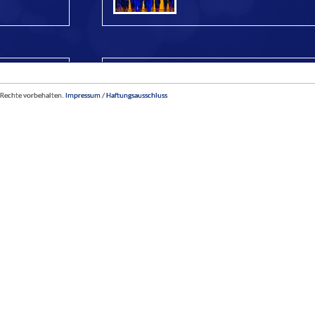
Ein Sommernachtstraum
015 im Fontane-
Premiere: 21. MÃ¤rz 2014 im Fontane-Ha
 Rechte vorbehalten.
Impressum
/
Haftungsausschluss
Kaiserquartett
Premiere: 5. Oktober 2013 in der WEISSE
ROSE
Orgel trifft Tanz 2012
13 im Fontane-
Premiere: 9. Juni 2012 im Berliner Dom