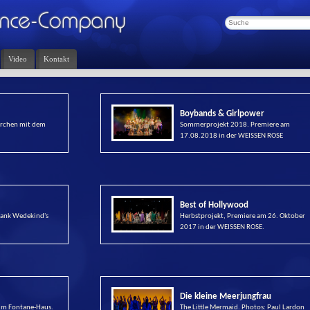
Video
Kontakt
Boybands & Girlpower
rchen mit dem
Sommerprojekt 2018. Premiere am
17.08.2018 in der WEISSEN ROSE
Best of Hollywood
rank Wedekind's
Herbstprojekt, Premiere am 26. Oktober
2017 in der WEISSEN ROSE.
Die kleine Meerjungfrau
im Fontane-Haus.
The Little Mermaid. Photos: Paul Lardon