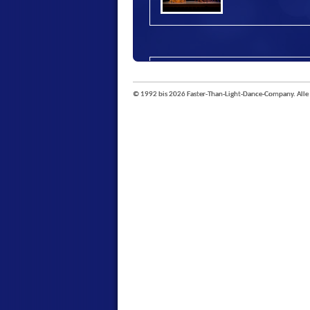
FAUST
Premiere am 13. MÃ¤rz 2
© 1992 bis 2026 Faster-Than-Light-Dance-Company. Alle
Haus
FroschkÃ¶nig
Premiere: 22. Februar 20
Haus