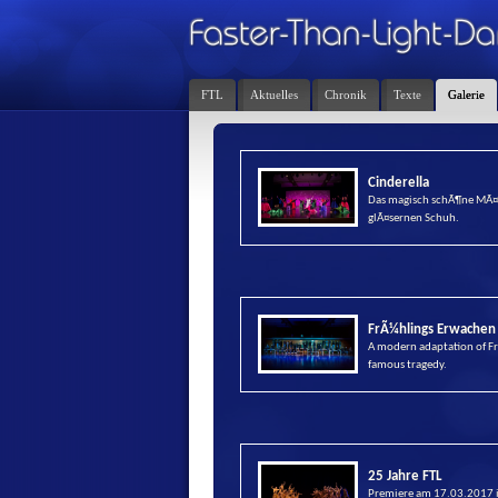
FTL
Aktuelles
Chronik
Texte
Galerie
Cinderella
Das magisch schÃ¶ne MÃ¤
glÃ¤sernen Schuh.
FrÃ¼hlings Erwachen
A modern adaptation of F
famous tragedy.
25 Jahre FTL
Premiere am 17.03.2017 