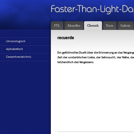
FTL
Aktuelles
Chronik
Texte
Galerie
recuerde
chronologisch
alphabetisch
Ein gefühlvolles Duett über die Erinnerung an das Vergan
Gesamtverzeichnis
Zeit der unsterblichen Liebe, der Sehnsucht, der Nähe, de
letztendlich des Vergessens.