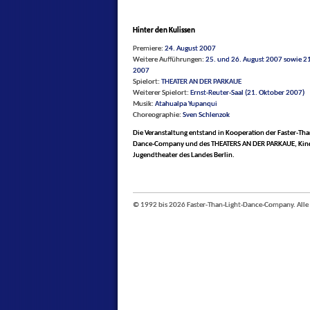
Hinter den Kulissen
Premiere:
24. August 2007
Weitere Aufführungen:
25. und 26. August 2007 sowie 2
2007
Spielort:
THEATER AN DER PARKAUE
Weiterer Spielort:
Ernst-Reuter-Saal (21. Oktober 2007)
Musik:
Atahualpa Yupanqui
Choreographie:
Sven Schlenzok
Die Veranstaltung entstand in Kooperation der Faster-Tha
Dance-Company und des THEATERS AN DER PARKAUE, Kin
Jugendtheater des Landes Berlin.
© 1992 bis 2026 Faster-Than-Light-Dance-Company. Alle