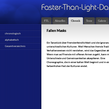
FTL
Aktuelles
Chronik
Texte
Galerie
Fallen Masks
chronologisch
alphabetisch
Ein Tanzstück über Fremdenfeindlichkeit und die Ignoran
Gesamtverzeichnis
unterschiedlichen Kulturen. Weil Menschen fremde Tradi
Verhaltensweisen nicht verstehen, wird das Gegenüber ak
Wenn man auf Fremde mit offenen Armen zugeht, kann m
Unterschiede und Gemeinsamkeiten akzeptieren. Eine
Choreographie, die in einer kalten Welt beginnt und in e
farbenfrohen Fest der Kulturen endet.