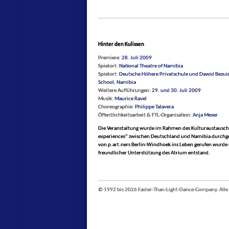
Hinter den Kulissen
Premiere:
28. Juli 2009
Spielort:
National Theatre of Namibia
Spielort:
Deutsche Höhere Privatschule und Dawid Bezu
School, Namibia
Weitere Aufführungen:
29. und 30. Juli 2009
Musik:
Maurice Ravel
Choreographie:
Philippe Talavera
Öffentlichkeitsarbeit & FTL-Organisation:
Anja Meser
Die Veranstaltung wurde im Rahmen des Kulturaustausch
experiences“ zwischen Deutschland und Namibia durchge
von p.art.ners Berlin-Windhoek ins Leben gerufen wurde
freundlicher Unterstützung des Atrium entstand.
© 1992 bis 2026 Faster-Than-Light-Dance-Company. Alle