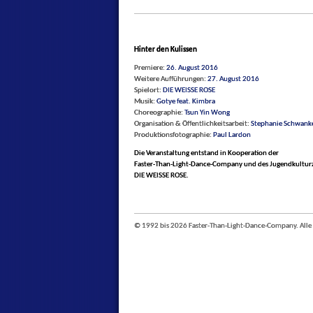
Hinter den Kulissen
Premiere:
26. August 2016
Weitere Aufführungen:
27. August 2016
Spielort:
DIE WEISSE ROSE
Musik:
Gotye feat. Kimbra
Choreographie:
Tsun Yin Wong
Organisation & Öffentlichkeitsarbeit:
Stephanie Schwank
Produktionsfotographie:
Paul Lardon
Die Veranstaltung entstand in Kooperation der
Faster-Than-Light-Dance-Company und des Jugendkultu
DIE WEISSE ROSE.
© 1992 bis 2026 Faster-Than-Light-Dance-Company. Alle