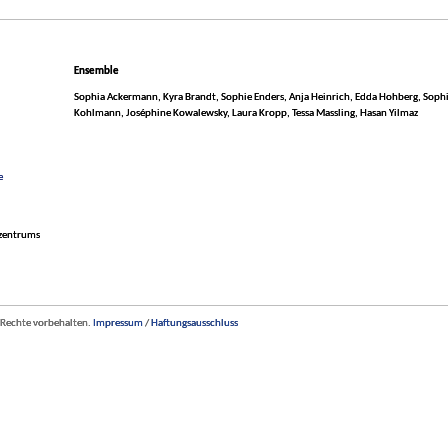
Ensemble
Sophia Ackermann, Kyra Brandt, Sophie Enders, Anja Heinrich, Edda Hohberg, Soph
Kohlmann, Joséphine Kowalewsky, Laura Kropp, Tessa Massling, Hasan Yilmaz
e
rzentrums
 Rechte vorbehalten.
Impressum
/
Haftungsausschluss