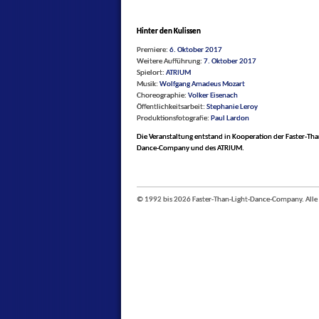
Hinter den Kulissen
Premiere:
6. Oktober 2017
Weitere Aufführung:
7. Oktober 2017
Spielort:
ATRIUM
Musik:
Wolfgang Amadeus Mozart
Choreographie:
Volker Eisenach
Öffentlichkeitsarbeit:
Stephanie Leroy
Produktionsfotografie:
Paul Lardon
Die Veranstaltung entstand in Kooperation der Faster-Tha
Dance-Company und des ATRIUM.
© 1992 bis 2026 Faster-Than-Light-Dance-Company. Alle