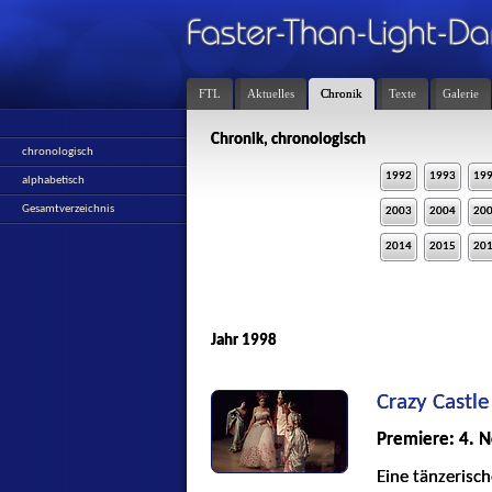
FTL
Aktuelles
Chronik
Texte
Galerie
Chronik, chronologisch
chronologisch
1992
1993
19
alphabetisch
Gesamtverzeichnis
2003
2004
20
2014
2015
20
Jahr 1998
Crazy Castle
Premiere: 4. 
Eine tänzerisc