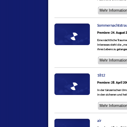
Sommernachtstra
Premiere: 24. August 
Eine nächtliche Traumw
Interesses steht die „m
ihres Lebens zu gelange
1812
Premiere: 28. April 2
In der tänzerischen Ums
in den sicheren und he
air