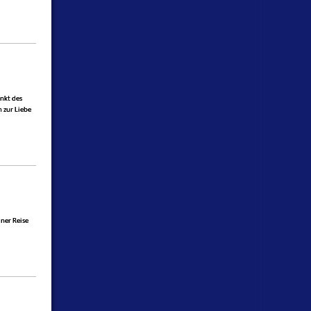
nkt des
m zur Liebe
iner Reise