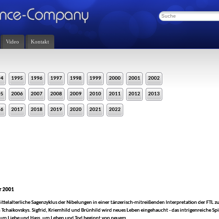
Video
Kontakt
94
1995
1996
1997
1998
1999
2000
2001
2002
05
2006
2007
2008
2009
2010
2011
2012
2013
16
2017
2018
2019
2020
2021
2022
r 2001
ttelalterliche Sagenzyklus der Nibelungen in einer tänzerisch-mitreißenden Interpretation der FTL z
Tchaikovskys. Sigfrid, Kriemhild und Brünhild wird neues Leben eingehaucht - das intrigenreiche Sp
m Liebe und Hass, um Leben und Tod beginnt von neuem.