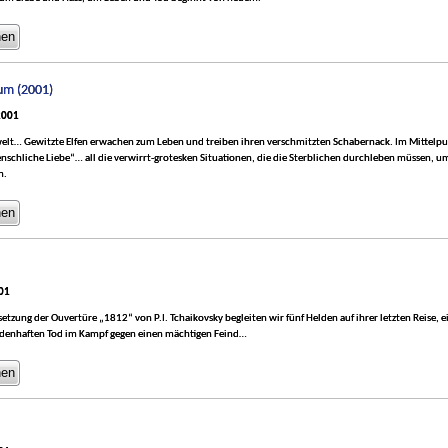
um (2001)
2001
elt… Gewitzte Elfen erwachen zum Leben und treiben ihren verschmitzten Schabernack. Im Mittelpu
enschliche Liebe“… all die verwirrt-grotesken Situationen, die die Sterblichen durchleben müssen, u
n.
001
etzung der Ouvertüre „1812“ von P.I. Tchaikovsky begleiten wir fünf Helden auf ihrer letzten Reise, e
ldenhaften Tod im Kampf gegen einen mächtigen Feind…