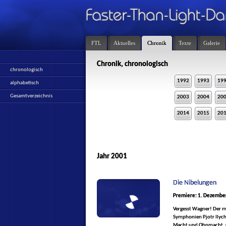
FTL
Aktuelles
Chronik
Texte
Galerie
Chronik, chronologisch
chronologisch
1992
1993
19
alphabetisch
Gesamtverzeichnis
2003
2004
20
2014
2015
20
Jahr 2001
Die Nibelungen
Premiere: 1. Dezembe
Vergesst Wagner! Der mi
Symphonien Pjotr Ilych 
Macht und Ohnmacht, u