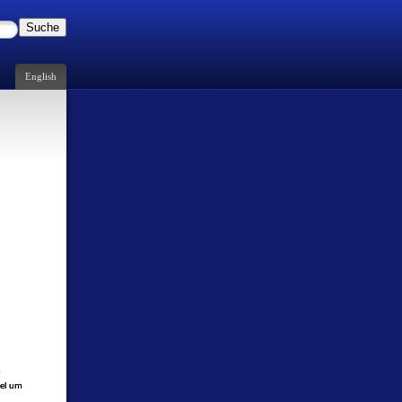
Suche
English
u
iel um